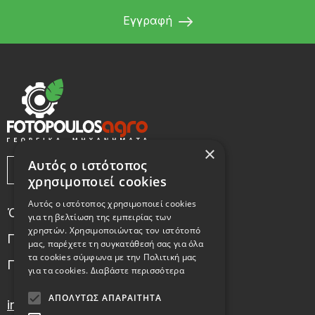
Εγγραφή
×
Αυτός ο ιστότοπος
χρησιμοποιεί cookies
Αυτός ο ιστότοπος χρησιμοποιεί cookies
Όροι Χρήσης
για τη βελτίωση της εμπειρίας των
χρηστών. Χρησιμοποιώντας τον ιστότοπό
Πολιτική χρήσης cookies
μας, παρέχετε τη συγκατάθεσή σας για όλα
τα cookies σύμφωνα με την Πολιτική μας
Πολιτική Απορρήτου
για τα cookies.
Διαβάστε περισσότερα
ΑΠΟΛΎΤΩΣ ΑΠΑΡΑΊΤΗΤΑ
info@fotopoulosagro.gr