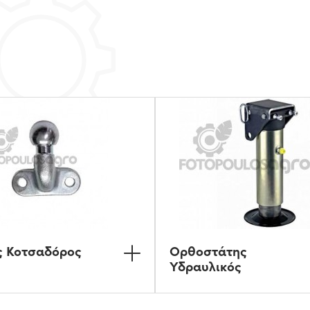
ς Κοτσαδόρος
Ορθοστάτης
Υδραυλικός