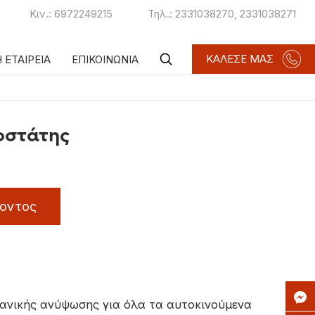
Κιν.:
6972249215
Τηλ.:
2331038270
,
2331038271
ΚΑΛΕΣΕ ΜΑΣ
 ΕΤΑΙΡΕΙΑ
ΕΠΙΚΟΙΝΩΝΙΑ
οστάτης
οντος
ανικής ανύψωσης για όλα τα αυτοκινούμενα