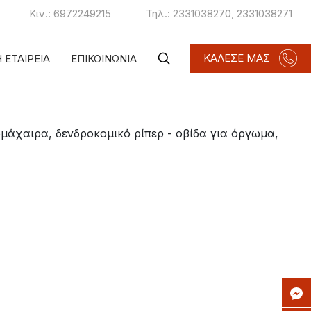
Κιν.:
6972249215
Τηλ.:
2331038270
,
2331038271
ΚΑΛΕΣΕ ΜΑΣ
 ΕΤΑΙΡΕΙΑ
ΕΠΙΚΟΙΝΩΝΙΑ
ομάχαιρα, δενδροκομικό ρίπερ - οβίδα για όργωμα,