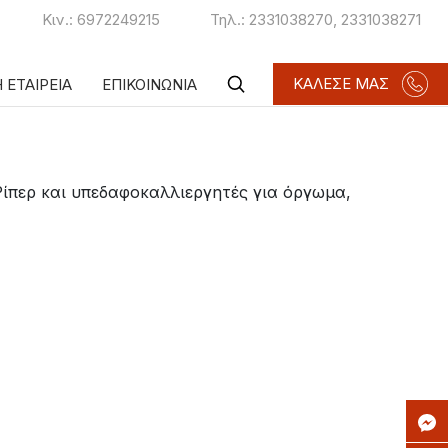
Κιν.:
6972249215
Τηλ.:
2331038270
,
2331038271
ΚΑΛΕΣΕ ΜΑΣ
 ΕΤΑΙΡΕΙΑ
ΕΠΙΚΟΙΝΩΝΙΑ
Ρίπερ και υπεδαφοκαλλιεργητές για όργωμα,