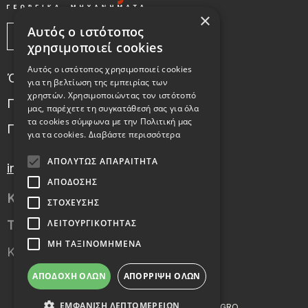
×
Αυτός ο ιστότοπος
χρησιμοποιεί cookies
Αυτός ο ιστότοπος χρησιμοποιεί cookies
Όροι Χρήσης
για τη βελτίωση της εμπειρίας των
χρηστών. Χρησιμοποιώντας τον ιστότοπό
Πολιτική χρήσης cookies
μας, παρέχετε τη συγκατάθεσή σας για όλα
τα cookies σύμφωνα με την Πολιτική μας
Πολιτική Απορρήτου
για τα cookies.
Διαβάστε περισσότερα
ΑΠΟΛΎΤΩΣ ΑΠΑΡΑΊΤΗΤΑ
info@fotopoulosagro.gr
ΑΠΌΔΟΣΗΣ
Κιν.:
6972249215
ΣΤΌΧΕΥΣΗΣ
ΛΕΙΤΟΥΡΓΙΚΌΤΗΤΑΣ
Τηλ.:
2331038270
,
2331038271
ΜΗ ΤΑΞΙΝΟΜΗΜΈΝΑ
Καβάσιλα Ημαθίας 591 32, Βέροια
ΑΠΟΔΟΧΉ ΌΛΩΝ
ΑΠΌΡΡΙΨΗ ΌΛΩΝ
ΕΜΦΆΝΙΣΗ ΛΕΠΤΟΜΕΡΕΙΏΝ
COPYRIGHT © 2026 FOTOPOULOSAGRO