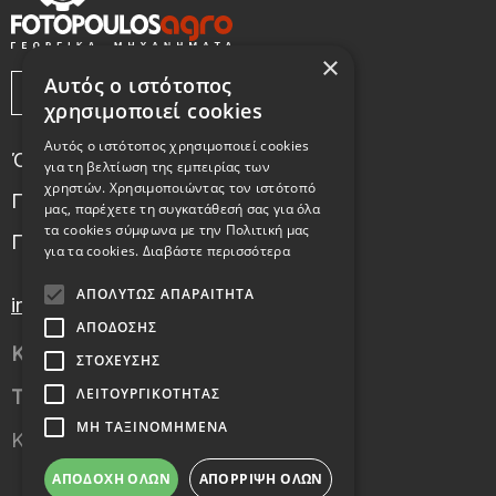
×
Αυτός ο ιστότοπος
χρησιμοποιεί cookies
Αυτός ο ιστότοπος χρησιμοποιεί cookies
Όροι Χρήσης
για τη βελτίωση της εμπειρίας των
χρηστών. Χρησιμοποιώντας τον ιστότοπό
Πολιτική χρήσης cookies
μας, παρέχετε τη συγκατάθεσή σας για όλα
τα cookies σύμφωνα με την Πολιτική μας
Πολιτική Απορρήτου
για τα cookies.
Διαβάστε περισσότερα
ΑΠΟΛΎΤΩΣ ΑΠΑΡΑΊΤΗΤΑ
info@fotopoulosagro.gr
ΑΠΌΔΟΣΗΣ
Κιν.:
6972249215
ΣΤΌΧΕΥΣΗΣ
ΛΕΙΤΟΥΡΓΙΚΌΤΗΤΑΣ
Τηλ.:
2331038270
,
2331038271
ΜΗ ΤΑΞΙΝΟΜΗΜΈΝΑ
Καβάσιλα Ημαθίας 591 32, Βέροια
ΑΠΟΔΟΧΉ ΌΛΩΝ
ΑΠΌΡΡΙΨΗ ΌΛΩΝ