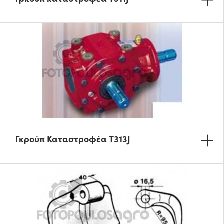
Γκρούπ Καταστροφέα T313J