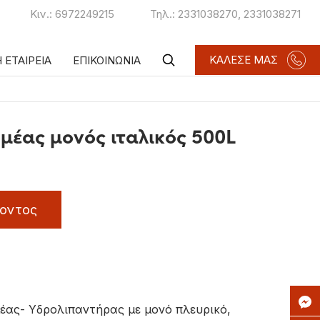
Κιν.:
6972249215
Τηλ.:
2331038270
,
2331038271
ΚΑΛΕΣΕ ΜΑΣ
 ΕΤΑΙΡΕΙΑ
ΕΠΙΚΟΙΝΩΝΙΑ
μέας μονός ιταλικός 500L
οντος
έας- Υδρολιπαντήρας με μονό πλευρικό,