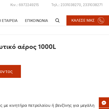
Κιν.:
6972249215
Τηλ.:
2331038270
,
2331038271
ΚΑΛΕΣΕ ΜΑΣ
 ΕΤΑΙΡΕΙΑ
ΕΠΙΚΟΙΝΩΝΙΑ
υτικό αέρος 1000L
οντος
 με κινητήρα πετρελαίου ή βενζίνης για μεγάλη