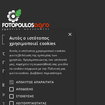
×
Αυτός ο ιστότοπος
χρησιμοποιεί cookies
Αυτός ο ιστότοπος χρησιμοποιεί cookies
Όροι Χρήσης
για τη βελτίωση της εμπειρίας των
χρηστών. Χρησιμοποιώντας τον ιστότοπό
Πολιτική χρήσης cookies
μας, παρέχετε τη συγκατάθεσή σας για όλα
τα cookies σύμφωνα με την Πολιτική μας
Πολιτική Απορρήτου
για τα cookies.
Διαβάστε περισσότερα
ΑΠΟΛΎΤΩΣ ΑΠΑΡΑΊΤΗΤΑ
info@fotopoulosagro.gr
ΑΠΌΔΟΣΗΣ
Κιν.:
6972249215
ΣΤΌΧΕΥΣΗΣ
ΛΕΙΤΟΥΡΓΙΚΌΤΗΤΑΣ
Τηλ.:
2331038270
,
2331038271